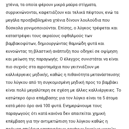
χτένια, τα οποία φέρουν μικρά μαύρα στίγματα,
συρρικνώνονται, καφετιάζουν και τελικά πέφτουν, ενώ τα
μεγάλα προσβεβλημένα χτένια δίνουν λουλούδια που
δύσκολα γονιμοποιούνται. Επίσης, ο λύγκος τρέφεται και
καταστρέφει τους ακραίους οφθαλμούς των
βαμβακοφύτων, δημιουργώντας θαμνώδη φυτά και
ευνοώντας τη βλαστική ανάπτυξη που οδηγεί σε οψίμηση
και μείωση της παραγωγής. Ο έλεγχος συνιστάται να είναι
πιο συχνός στα αγροτεμάχια που γειτνιάζουν με
καλλιέργειες μηδικής, καθώς η πιθανότητα μετανάστευσης
του λύγκου από τη συγκομισμένη μηδική προς το βαμβάκι
είναι πολύ μεγαλύτερη σε σχέση με άλλες καλλιέργειες. Το
κατώτερο όριο επέμβασης για τον λύγκο είναι τα 5 άτομα
κατά μέσο όρο ανά 100 φυτά. Ενημερώνουμε τους
παραγωγούς ότι κατά κανόνα δεν απαιτείται χημική
επέμβαση για την αντιμετώπιση του λύγκου καθώς η
πρόωρη απώλεια καρποφόρων οργάνων (κυρίως μικρών