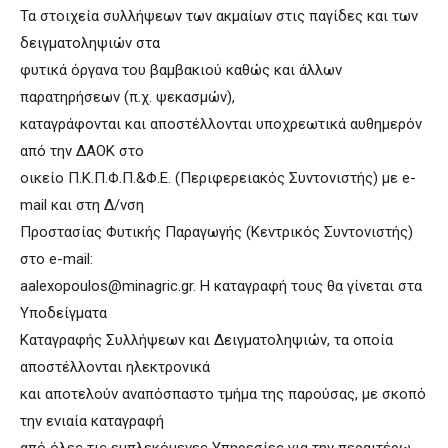
Τα στοιχεία συλλήψεων των ακμαίων στις παγίδες και των
δειγματοληψιών στα
φυτικά όργανα του βαμβακιού καθώς και άλλων
παρατηρήσεων (π.χ. ψεκασμών),
καταγράφονται και αποστέλλονται υποχρεωτικά αυθημερόν
από την ΔΑΟΚ στο
οικείο Π.Κ.Π.Φ.Π.&Φ.Ε. (Περιφερειακός Συντονιστής) με e-
mail και στη Δ/νση
Προστασίας Φυτικής Παραγωγής (Κεντρικός Συντονιστής)
στο e-mail:
aalexopoulos@minagric.gr
. Η καταγραφή τους θα γίνεται στα
Υποδείγματα
Καταγραφής Συλλήψεων και Δειγματοληψιών, τα οποία
αποστέλλονται ηλεκτρονικά
και αποτελούν αναπόσπαστο τμήμα της παρούσας, με σκοπό
την ενιαία καταγραφή
από όλες τις εμπλεκόμενες Υπηρεσίες για την περαιτέρω