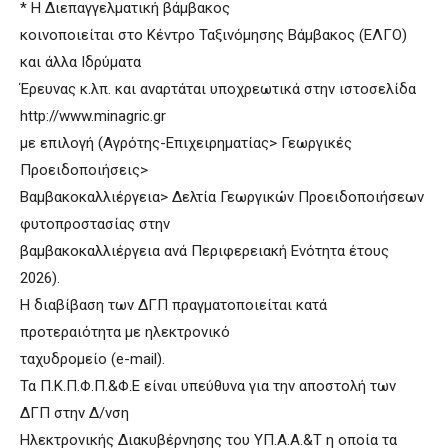
* Η Διεπαγγελματική βάμβακος
κοινοποιείται στο Κέντρο Ταξινόμησης Βάμβακος (ΕΛΓΟ)
και άλλα Ιδρύματα
Έρευνας κ.λπ. και αναρτάται υποχρεωτικά στην ιστοσελίδα
http://www.minagric.gr
με επιλογή (Αγρότης-Επιχειρηματίας> Γεωργικές
Προειδοποιήσεις>
Βαμβακοκαλλιέργεια> Δελτία Γεωργικών Προειδοποιήσεων
φυτοπροστασίας στην
βαμβακοκαλλιέργεια ανά Περιφερειακή Ενότητα έτους
2026).
Η διαβίβαση των ΔΓΠ πραγματοποιείται κατά
προτεραιότητα με ηλεκτρονικό
ταχυδρομείο (e-mail).
Τα Π.Κ.Π.Φ.Π.&Φ.Ε είναι υπεύθυνα για την αποστολή των
ΔΓΠ στην Δ/νση
Ηλεκτρονικής Διακυβέρνησης του ΥΠ.Α.Α.&Τ η οποία τα