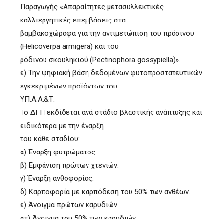
Παραγωγής «Απαραίτητες μετασυλλεκτικές
καλλιεργητικές επεμβάσεις στα
βαμβακοχώραφα για την αντιμετώπιση του πράσινου
(Helicoverpa armigera) και του
ρόδινου σκουληκιού (Pectinophora gossypiella)».
ε) Την ψηφιακή βάση δεδομένων φυτοπροστατευτικών
εγκεκριμένων προϊόντων του
ΥΠ.Α.Α.&Τ.
Το ΔΓΠ εκδίδεται ανά στάδιο βλαστικής ανάπτυξης και
ειδικότερα με την έναρξη
του κάθε σταδίου:
α) Έναρξη φυτρώματος.
β) Εμφάνιση πρώτων χτενιών.
γ) Έναρξη ανθοφορίας.
δ) Καρποφορία με καρπόδεση του 50% των ανθέων.
ε) Άνοιγμα πρώτων καρυδιών.
στ) Άνοιγμα του 50% των καρυδιών.