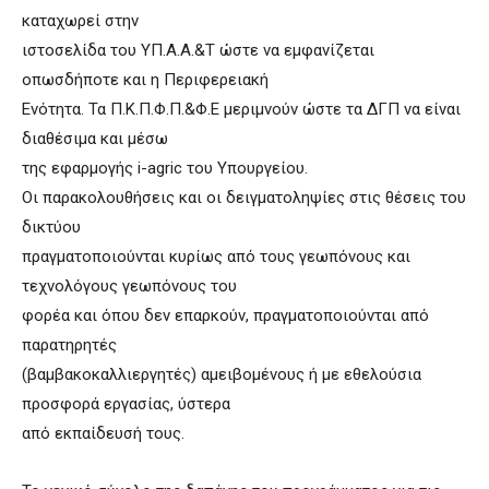
καταχωρεί στην
ιστοσελίδα του ΥΠ.Α.Α.&Τ ώστε να εμφανίζεται
οπωσδήποτε και η Περιφερειακή
Ενότητα. Τα Π.Κ.Π.Φ.Π.&Φ.Ε μεριμνούν ώστε τα ΔΓΠ να είναι
διαθέσιμα και μέσω
της εφαρμογής i-agric του Υπουργείου.
Οι παρακολουθήσεις και οι δειγματοληψίες στις θέσεις του
δικτύου
πραγματοποιούνται κυρίως από τους γεωπόνους και
τεχνολόγους γεωπόνους του
φορέα και όπου δεν επαρκούν, πραγματοποιούνται από
παρατηρητές
(βαμβακοκαλλιεργητές) αμειβομένους ή με εθελούσια
προσφορά εργασίας, ύστερα
από εκπαίδευσή τους.