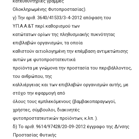
κατευθυντήριες γραμμές
Ολοκληρωμένης Φυτοπροστασίας).
γ) Την αριθ. 3640/41533/3-4-2012 απόφαση του
ΥΠ.Α.Α.&Τ περί καθορισμού των
κατώτατων ορίων της πληθυσμιακής πυκνότητας
επιβλαβών οργανισμών, τα οποία
καθιστούν αιτιολογημένη την επέμβαση αντιμετώπισης
αυτών με φυτοπροστατευτικά
προϊόντα με γνώμονα την προστασία του περιβάλλοντος,
του ανθρώπου, της
καλλιέργειας και των επιβλαβών οργανισμών αυτής, με
στόχο την εφαρμογή από
όλους τους εμπλεκόμενους (βαμβακοπαραγωγοί,
χρήστες, σύμβουλοι, διακινητές
φυτοπροστατευτικών προϊόντων, κ.λπ. ).
δ) Το αριθ. 9614/97428/20-09-2012 έγγραφο της Δ/νσης
Προστασίας Φυτικής