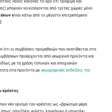
στους νέους κανόνες το όρο ότι τρόφιμα και
ης) μπορούν να εισάγονται από τρίτες χώρες μόνο
άκων ε
ίναι κάτω από το μέγιστο επιτρεπόμενο
Ε.
υν ότι οι συμβάσεις προμηθειών που ανατίθενται στο
συμβάσεων προέρχονται από γεωργικά προϊόντα και
ιδίως με τη χρήση τοπικών και εποχιακών
ότητα στα προϊόντα με
γεωγραφικές ενδείξεις της
υ κρέατος
ουν νέο ορισμό του κρέατος ως «βρώσιμα μέρη
 όπως μπριζόλα, φιλέτο, λουκάνικο ή μπιφτέκι