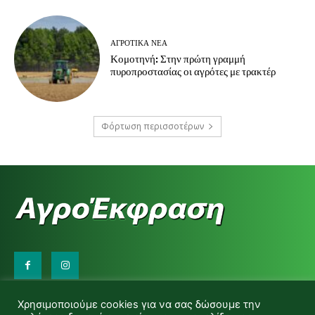
ΑΓΡΟΤΙΚΆ ΝΈΑ
Κομοτηνή: Στην πρώτη γραμμή
πυροπροστασίας οι αγρότες με τρακτέρ
Φόρτωση περισσοτέρων
Επικοινωνήστε μαζί μας:
Χρησιμοποιούμε cookies για να σας δώσουμε την
d.makas@yahoo.gr