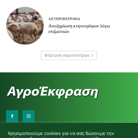
ΑΙΓΟΠΡΟΒΑΤΡΟΦΊΑ
Αποζημίωση κτηνοτρόφων λόγω
επιζωοτιών
Φόρτωση περισσοτέρων
Επικοινωνήστε μαζί μας:
Χρησιμοποιούμε cookies για να σας δώσουμε την
d.makas@yahoo.gr