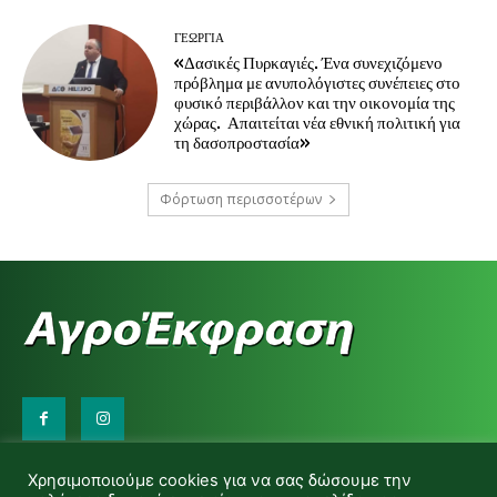
ΓΕΩΡΓΊΑ
«Δασικές Πυρκαγιές. Ένα συνεχιζόμενο
πρόβλημα με ανυπολόγιστες συνέπειες στο
φυσικό περιβάλλον και την οικονομία της
χώρας. Απαιτείται νέα εθνική πολιτική για
τη δασοπροστασία»
Φόρτωση περισσοτέρων
Επικοινωνήστε μαζί μας:
Χρησιμοποιούμε cookies για να σας δώσουμε την
d.makas@yahoo.gr