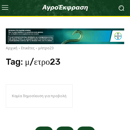
Αρχική
Ετικέτες
μ/ετρο23
Tag:
μ/ετρο23
Καμία δημοσίευση για προβολή