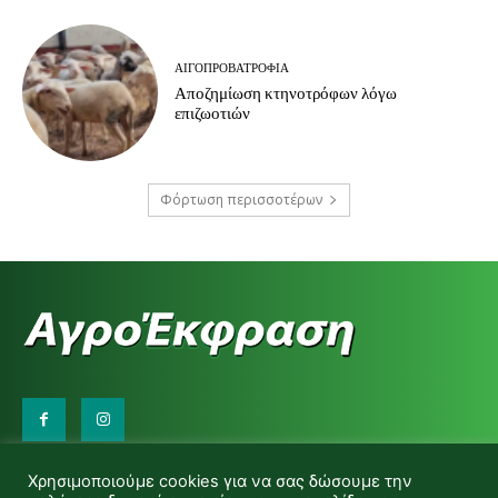
ΑΙΓΟΠΡΟΒΑΤΡΟΦΊΑ
Αποζημίωση κτηνοτρόφων λόγω
επιζωοτιών
Φόρτωση περισσοτέρων
Επικοινωνήστε μαζί μας:
Χρησιμοποιούμε cookies για να σας δώσουμε την
d.makas@yahoo.gr