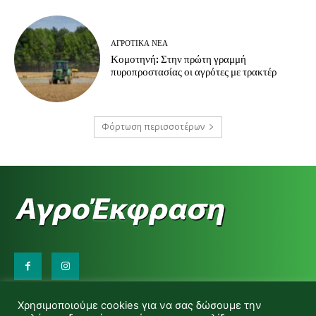
ΑΓΡΟΤΙΚΆ ΝΈΑ
Κομοτηνή: Στην πρώτη γραμμή
πυροπροστασίας οι αγρότες με τρακτέρ
Φόρτωση περισσοτέρων
Επικοινωνήστε μαζί μας:
Χρησιμοποιούμε cookies για να σας δώσουμε την
d.makas@yahoo.gr