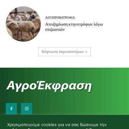
ΑΙΓΟΠΡΟΒΑΤΡΟΦΊΑ
Αποζημίωση κτηνοτρόφων λόγω
επιζωοτιών
Φόρτωση περισσοτέρων
Επικοινωνήστε μαζί μας:
Χρησιμοποιούμε cookies για να σας δώσουμε την
d.makas@yahoo.gr