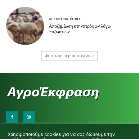
ΑΙΓΟΠΡΟΒΑΤΡΟΦΊΑ
Αποζημίωση κτηνοτρόφων λόγω
επιζωοτιών
Φόρτωση περισσοτέρων
Επικοινωνήστε μαζί μας:
Χρησιμοποιούμε cookies για να σας δώσουμε την
d.makas@yahoo.gr