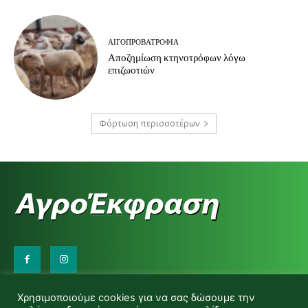
ΑΙΓΟΠΡΟΒΑΤΡΟΦΊΑ
Αποζημίωση κτηνοτρόφων λόγω
επιζωοτιών
Φόρτωση περισσοτέρων
Επικοινωνήστε μαζί μας:
Χρησιμοποιούμε cookies για να σας δώσουμε την
d.makas@yahoo.gr