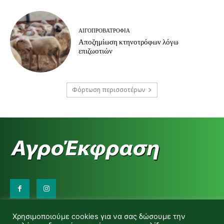
ΑΙΓΟΠΡΟΒΑΤΡΟΦΊΑ
Αποζημίωση κτηνοτρόφων λόγω
επιζωοτιών
Φόρτωση περισσοτέρων
Επικοινωνήστε μαζί μας:
Χρησιμοποιούμε cookies για να σας δώσουμε την
d.makas@yahoo.gr