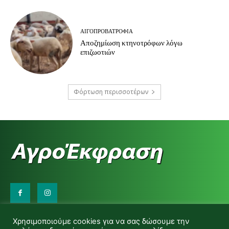
ΑΙΓΟΠΡΟΒΑΤΡΟΦΊΑ
Αποζημίωση κτηνοτρόφων λόγω
επιζωοτιών
Φόρτωση περισσοτέρων
Επικοινωνήστε μαζί μας:
Χρησιμοποιούμε cookies για να σας δώσουμε την
d.makas@yahoo.gr