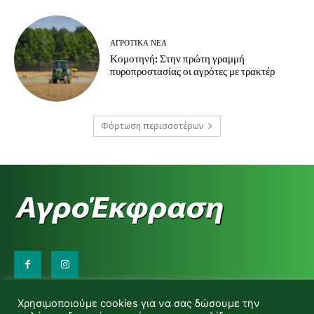
ΑΓΡΟΤΙΚΆ ΝΈΑ
Κομοτηνή: Στην πρώτη γραμμή
πυροπροστασίας οι αγρότες με τρακτέρ
Φόρτωση περισσοτέρων
Επικοινωνήστε μαζί μας:
Χρησιμοποιούμε cookies για να σας δώσουμε την
d.makas@yahoo.gr