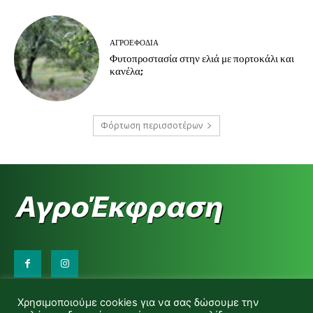
ΑΓΡΟΕΦΌΔΙΑ
Φυτοπροστασία στην ελιά με πορτοκάλι και
κανέλα;
Φόρτωση περισσοτέρων
Επικοινωνήστε μαζί μας:
Χρησιμοποιούμε cookies για να σας δώσουμε την
d.makas@yahoo.gr