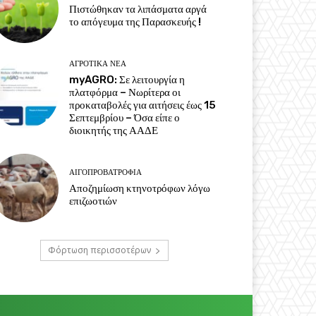
Πιστώθηκαν τα λιπάσματα αργά
το απόγευμα της Παρασκευής !
ΑΓΡΟΤΙΚΆ ΝΈΑ
myAGRO: Σε λειτουργία η
πλατφόρμα – Νωρίτερα οι
προκαταβολές για αιτήσεις έως 15
Σεπτεμβρίου – Όσα είπε ο
διοικητής της ΑΑΔΕ
ΑΙΓΟΠΡΟΒΑΤΡΟΦΊΑ
Αποζημίωση κτηνοτρόφων λόγω
επιζωοτιών
Φόρτωση περισσοτέρων