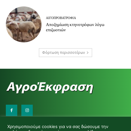
ΑΙΓΟΠΡΟΒΑΤΡΟΦΊΑ
Αποζημίωση κτηνοτρόφων λόγω
επιζωοτιών
Φόρτωση περισσοτέρων
Επικοινωνήστε μαζί μας:
Χρησιμοποιούμε cookies για να σας δώσουμε την
d.makas@yahoo.gr