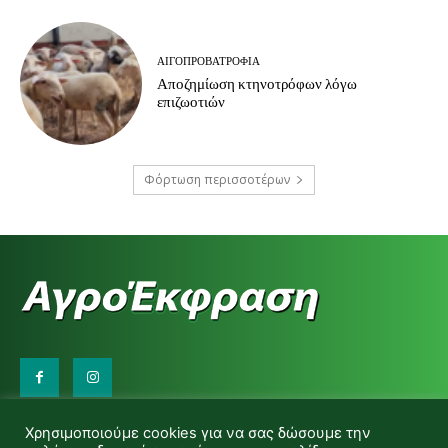
ΑΙΓΟΠΡΟΒΑΤΡΟΦΊΑ
Αποζημίωση κτηνοτρόφων λόγω
επιζωοτιών
Φόρτωση περισσοτέρων
Επικοινωνήστε μαζί μας:
Χρησιμοποιούμε cookies για να σας δώσουμε την
d.makas@yahoo.gr