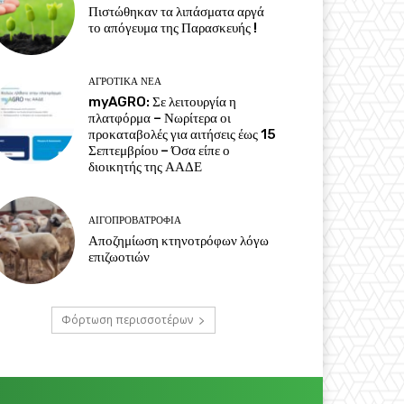
Πιστώθηκαν τα λιπάσματα αργά
το απόγευμα της Παρασκευής !
ΑΓΡΟΤΙΚΆ ΝΈΑ
myAGRO: Σε λειτουργία η
πλατφόρμα – Νωρίτερα οι
προκαταβολές για αιτήσεις έως 15
Σεπτεμβρίου – Όσα είπε ο
διοικητής της ΑΑΔΕ
ΑΙΓΟΠΡΟΒΑΤΡΟΦΊΑ
Αποζημίωση κτηνοτρόφων λόγω
επιζωοτιών
Φόρτωση περισσοτέρων