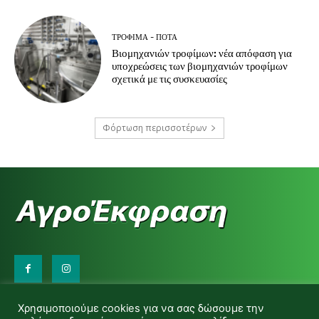
ΤΡΌΦΙΜΑ - ΠΟΤΆ
Βιομηχανιών τροφίμων: νέα απόφαση για
υποχρεώσεις των βιομηχανιών τροφίμων
σχετικά με τις συσκευασίες
Φόρτωση περισσοτέρων
Επικοινωνήστε μαζί μας:
Χρησιμοποιούμε cookies για να σας δώσουμε την
d.makas@yahoo.gr