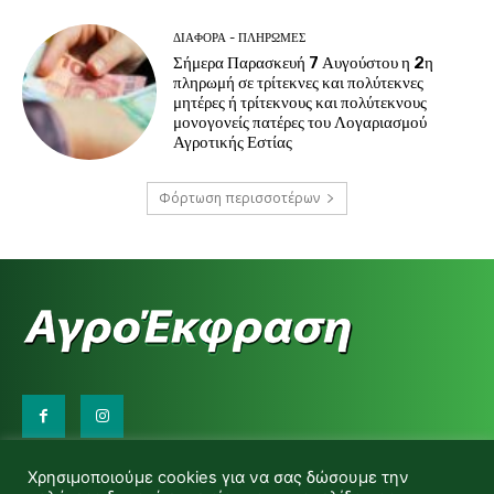
ΔΙΆΦΟΡΑ - ΠΛΗΡΩΜΈΣ
Σήμερα Παρασκευή 7 Αυγούστου η 2η
πληρωμή σε τρίτεκνες και πολύτεκνες
μητέρες ή τρίτεκνους και πολύτεκνους
μονογονείς πατέρες του Λογαριασμού
Αγροτικής Εστίας
Φόρτωση περισσοτέρων
Επικοινωνήστε μαζί μας:
Χρησιμοποιούμε cookies για να σας δώσουμε την
d.makas@yahoo.gr