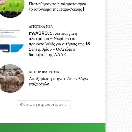
Πιστώθηκαν τα λιπάσματα αργά
το απόγευμα της Παρασκευής !
ΑΓΡΟΤΙΚΆ ΝΈΑ
myAGRO: Σε λειτουργία η
πλατφόρμα – Νωρίτερα οι
προκαταβολές για αιτήσεις έως 15
Σεπτεμβρίου – Όσα είπε ο
διοικητής της ΑΑΔΕ
ΑΙΓΟΠΡΟΒΑΤΡΟΦΊΑ
Αποζημίωση κτηνοτρόφων λόγω
επιζωοτιών
Φόρτωση περισσοτέρων