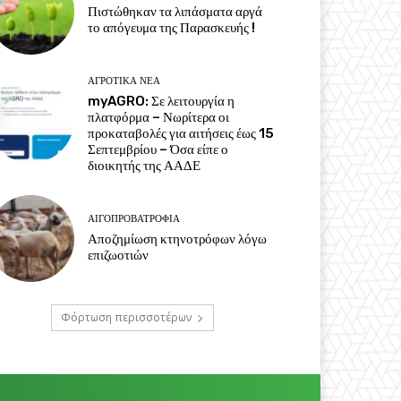
Πιστώθηκαν τα λιπάσματα αργά
το απόγευμα της Παρασκευής !
ΑΓΡΟΤΙΚΆ ΝΈΑ
myAGRO: Σε λειτουργία η
πλατφόρμα – Νωρίτερα οι
προκαταβολές για αιτήσεις έως 15
Σεπτεμβρίου – Όσα είπε ο
διοικητής της ΑΑΔΕ
ΑΙΓΟΠΡΟΒΑΤΡΟΦΊΑ
Αποζημίωση κτηνοτρόφων λόγω
επιζωοτιών
Φόρτωση περισσοτέρων