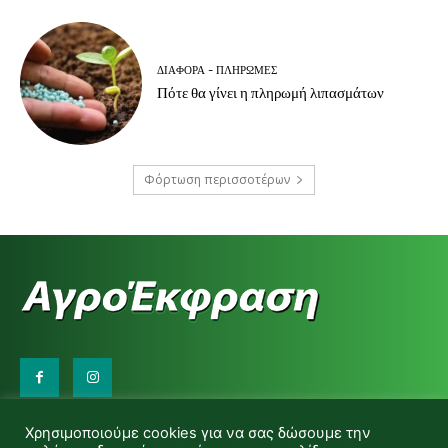
ΔΙΆΦΟΡΑ - ΠΛΗΡΩΜΈΣ
Πότε θα γίνει η πληρωμή λιπασμάτων
Φόρτωση περισσοτέρων
Επικοινωνήστε μαζί μας:
Χρησιμοποιούμε cookies για να σας δώσουμε την
d.makas@yahoo.gr