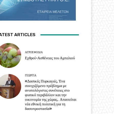
ATEST ARTICLES
ΑΓΡΟΕΦΌΔΙΑ
Εχθροί-Ασθένειες του Αμπελιού
ΓΕΩΡΓΊΑ
«Δασικές Πυρκαγιές. Ένα
συνεχιζόμενο πρόβλημα με
ανυπολόγιστες συνέπειες στο
φυσικό περιβάλλον και την
οικονομία της χώρας. Απαιτείται
νέα εθνική πολιτική για τη
δασοπροστασία»