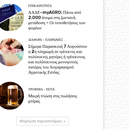
ΕΠΙΚΑΙΡΌΤΗΤΑ
ΑΑΔΕ–myAGRO: Πάνω από
2.000 άτομα στη ζωντανή
μετάδοση – Οι τοποθετήσεις των
φορέων
ΔΙΆΦΟΡΑ - ΠΛΗΡΩΜΈΣ
Σήμερα Παρασκευή 7 Αυγούστου
η 2η πληρωμή σε τρίτεκνες και
πολύτεκνες μητέρες ή τρίτεκνους
και πολύτεκνους μονογονείς
πατέρες του Λογαριασμού
Αγροτικής Εστίας
ΤΡΌΦΙΜΑ - ΠΟΤΆ
Μικρή πτώση στις πωλήσεις
μπίρας
Φόρτωση περισσοτέρων