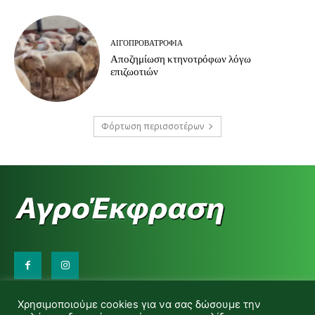
ΑΙΓΟΠΡΟΒΑΤΡΟΦΊΑ
Αποζημίωση κτηνοτρόφων λόγω
επιζωοτιών
Φόρτωση περισσοτέρων
Επικοινωνήστε μαζί μας:
Χρησιμοποιούμε cookies για να σας δώσουμε την
d.makas@yahoo.gr