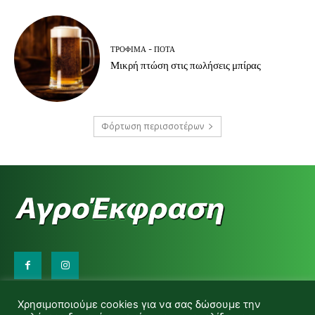
ΤΡΌΦΙΜΑ - ΠΟΤΆ
Μικρή πτώση στις πωλήσεις μπίρας
Φόρτωση περισσοτέρων
Επικοινωνήστε μαζί μας:
Χρησιμοποιούμε cookies για να σας δώσουμε την
d.makas@yahoo.gr