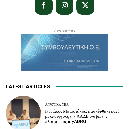
- Advertisement -
LATEST ARTICLES
ΑΓΡΟΤΙΚΆ ΝΈΑ
Κυριάκος Μητσοτάκης: επισκέφθηκε μαζί
με υπουργούς την ΑΑΔΕ ενόψει της
πλατφόρμας myAGRO