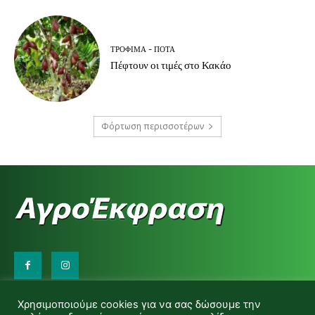
ΤΡΌΦΙΜΑ - ΠΟΤΆ
Πέφτουν οι τιμές στο Κακάο
Φόρτωση περισσοτέρων
Επικοινωνήστε μαζί μας:
Χρησιμοποιούμε cookies για να σας δώσουμε την
d.makas@yahoo.gr