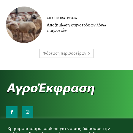
ΑΙΓΟΠΡΟΒΑΤΡΟΦΊΑ
Αποζημίωση κτηνοτρόφων λόγω
επιζωοτιών
Φόρτωση περισσοτέρων
Επικοινωνήστε μαζί μας:
Χρησιμοποιούμε cookies για να σας δώσουμε την
d.makas@yahoo.gr