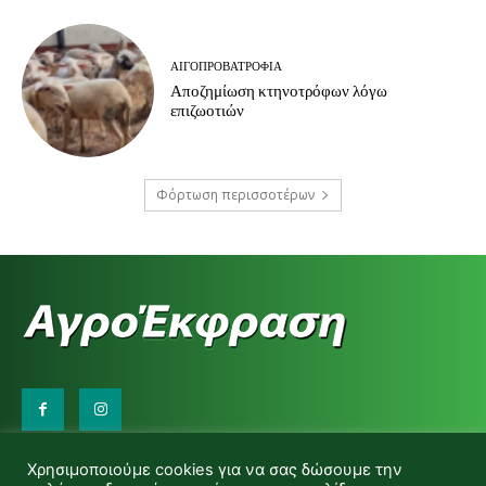
ΑΙΓΟΠΡΟΒΑΤΡΟΦΊΑ
Αποζημίωση κτηνοτρόφων λόγω
επιζωοτιών
Φόρτωση περισσοτέρων
Επικοινωνήστε μαζί μας:
Χρησιμοποιούμε cookies για να σας δώσουμε την
d.makas@yahoo.gr