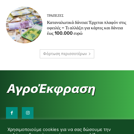
ΤΡΆΠΕΖΕΣ
Καταναλωτικά δάνεια: Έρχεται πλαφόν στις
οφειλές – Τι αλλάζει για κάρτες και δάνεια
έως 100.000 ευρώ
Φόρτωση περισσοτέρων
Επικοινωνήστε μαζί μας:
Χρησιμοποιούμε cookies για να σας δώσουμε την
d.makas@yahoo.gr