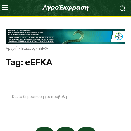
Αρχική
Ετικέτες
EEFKA
Tag:
eEFKA
Καμία δημοσίευση για προβολή