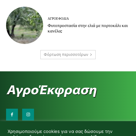
ΑΓΡΟΕΦΌΔΙΑ
Φυτοπροστασία στην ελιά με πορτοκάλι και
κανέλα;
Φόρτωση περισσοτέρων
Επικοινωνήστε μαζί μας:
Χρησιμοποιούμε cookies για να σας δώσουμε την
d.makas@yahoo.gr