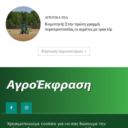
ΑΓΡΟΤΙΚΆ ΝΈΑ
Κομοτηνή: Στην πρώτη γραμμή
πυροπροστασίας οι αγρότες με τρακτέρ
Φόρτωση περισσοτέρων
Επικοινωνήστε μαζί μας:
Χρησιμοποιούμε cookies για να σας δώσουμε την
d.makas@yahoo.gr