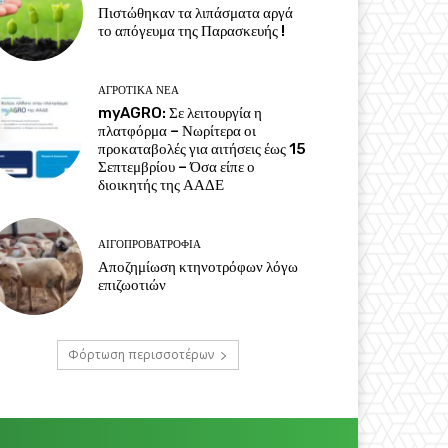
Πιστώθηκαν τα λιπάσματα αργά
το απόγευμα της Παρασκευής !
ΑΓΡΟΤΙΚΆ ΝΈΑ
myAGRO: Σε λειτουργία η
πλατφόρμα – Νωρίτερα οι
προκαταβολές για αιτήσεις έως 15
Σεπτεμβρίου – Όσα είπε ο
διοικητής της ΑΑΔΕ
ΑΙΓΟΠΡΟΒΑΤΡΟΦΊΑ
Αποζημίωση κτηνοτρόφων λόγω
επιζωοτιών
Φόρτωση περισσοτέρων