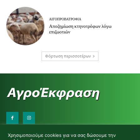
ΑΙΓΟΠΡΟΒΑΤΡΟΦΊΑ
Αποζημίωση κτηνοτρόφων λόγω
επιζωοτιών
Φόρτωση περισσοτέρων
Επικοινωνήστε μαζί μας:
Χρησιμοποιούμε cookies για να σας δώσουμε την
d.makas@yahoo.gr