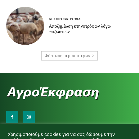
ΑΙΓΟΠΡΟΒΑΤΡΟΦΊΑ
Αποζημίωση κτηνοτρόφων λόγω
επιζωοτιών
Φόρτωση περισσοτέρων
Επικοινωνήστε μαζί μας:
Χρησιμοποιούμε cookies για να σας δώσουμε την
d.makas@yahoo.gr