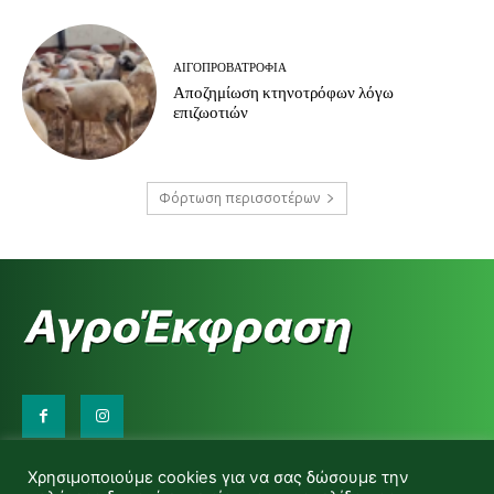
ΑΙΓΟΠΡΟΒΑΤΡΟΦΊΑ
Αποζημίωση κτηνοτρόφων λόγω
επιζωοτιών
Φόρτωση περισσοτέρων
Επικοινωνήστε μαζί μας:
Χρησιμοποιούμε cookies για να σας δώσουμε την
d.makas@yahoo.gr