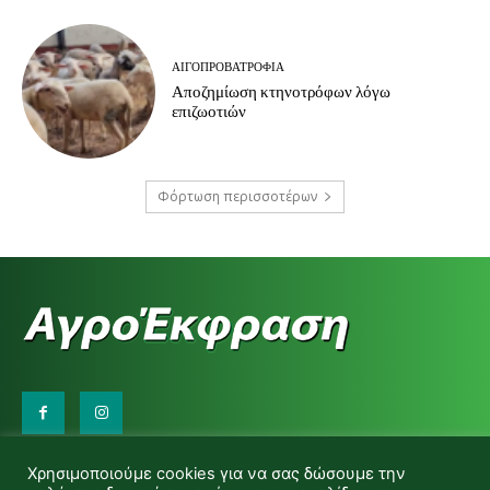
ΑΙΓΟΠΡΟΒΑΤΡΟΦΊΑ
Αποζημίωση κτηνοτρόφων λόγω
επιζωοτιών
Φόρτωση περισσοτέρων
Επικοινωνήστε μαζί μας:
Χρησιμοποιούμε cookies για να σας δώσουμε την
d.makas@yahoo.gr