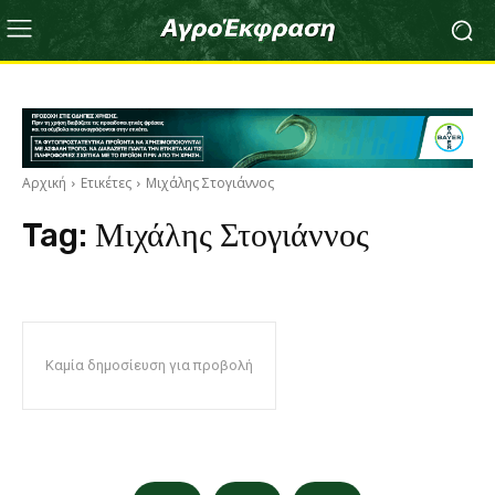
Αρχική
Ετικέτες
Μιχάλης Στογιάννος
Tag:
Μιχάλης Στογιάννος
Καμία δημοσίευση για προβολή