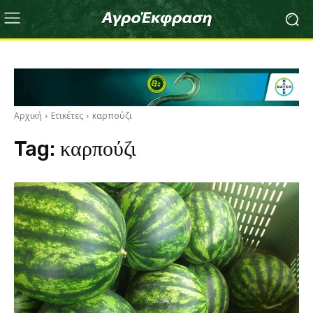
Αρχική
Ετικέτες
καρπούζι
Tag:
καρπούζι