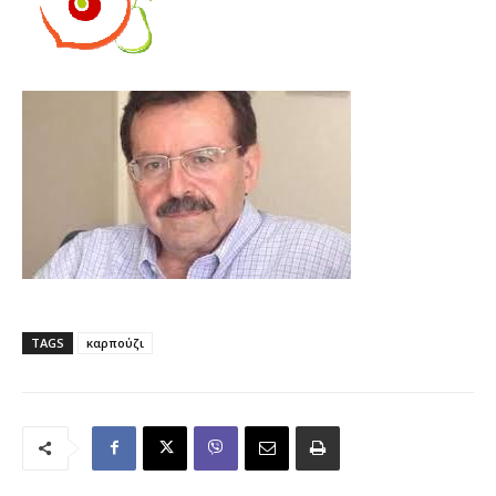
TAGS
καρπούζι