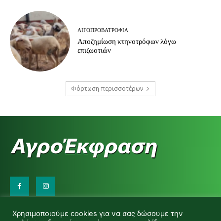
ΑΙΓΟΠΡΟΒΑΤΡΟΦΊΑ
Αποζημίωση κτηνοτρόφων λόγω
επιζωοτιών
Φόρτωση περισσοτέρων
Επικοινωνήστε μαζί μας:
Χρησιμοποιούμε cookies για να σας δώσουμε την
d.makas@yahoo.gr