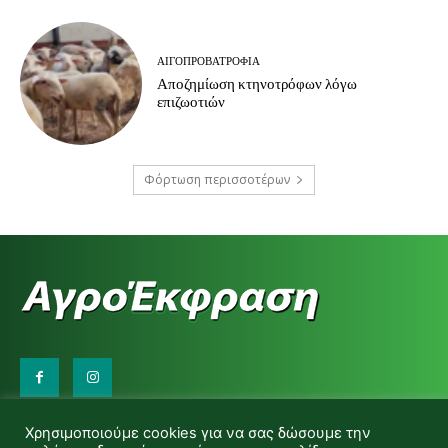
ΑΙΓΟΠΡΟΒΑΤΡΟΦΊΑ
Αποζημίωση κτηνοτρόφων λόγω
επιζωοτιών
Φόρτωση περισσοτέρων
Επικοινωνήστε μαζί μας:
Χρησιμοποιούμε cookies για να σας δώσουμε την
d.makas@yahoo.gr