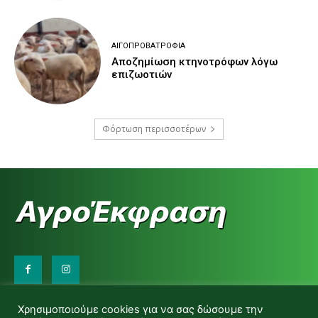
ΑΙΓΟΠΡΟΒΑΤΡΟΦΊΑ
Αποζημίωση κτηνοτρόφων λόγω
επιζωοτιών
Φόρτωση περισσοτέρων
Επικοινωνήστε μαζί μας:
Χρησιμοποιούμε cookies για να σας δώσουμε την
d.makas@yahoo.gr