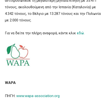
αντιπροσώπευε τη μεγαλύτερη μηνιαία κίνηση με 35.411
τόνους, ακολουθούμενη από την Ισπανία (Καταλονία) με
4.342 τόνους, το Βέλγιο με 13.287 τόνους και την Πολωνία
με 2.000 τόνους.
Για να δείτε την πλήρη αναφορά, κάντε κλικ
εδώ.
WAPA
ΠΗΓΗ:
www.wapa-association.org