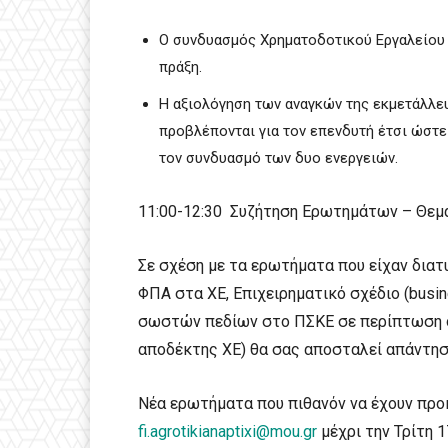
Ο συνδυασμός Χρηματοδοτικού Εργαλείου 
πράξη.
Η αξιολόγηση των αναγκών της εκμετάλλευ
προβλέπονται για τον επενδυτή έτσι ώστε
τον συνδυασμό των δυο ενεργειών.
11:00-12:30 Συζήτηση Ερωτημάτων – Θε
Σε σχέση με τα ερωτήματα που είχαν δια
ΦΠΑ στα ΧΕ, Επιχειρηματικό σχέδιο (busi
σωστών πεδίων στο ΠΣΚΕ σε περίπτωση όπ
αποδέκτης ΧΕ) θα σας αποσταλεί απάντησ
Νέα ερωτήματα που πιθανόν να έχουν προ
fi.agrotikianaptixi@mou.gr
μέχρι την Τρίτη 