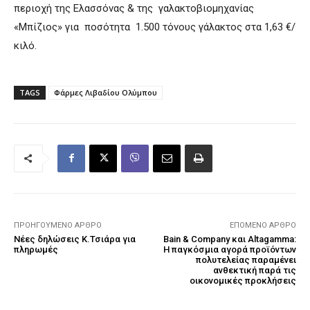
περιοχή της Ελασσόνας & της γαλακτοβιομηχανίας
«Μπίζιος» για ποσότητα 1.500 τόνους γάλακτος στα 1,63 €/
κιλό.
TAGS
Φάρμες Λιβαδίου Ολύμπου
ΠΡΟΗΓΟΎΜΕΝΟ ΆΡΘΡΟ
ΕΠΌΜΕΝΟ ΆΡΘΡΟ
Νέες δηλώσεις Κ.Τσιάρα για
Bain & Company και Altagamma:
πληρωμές
Η παγκόσμια αγορά προϊόντων
πολυτελείας παραμένει
ανθεκτική παρά τις
οικονομικές προκλήσεις