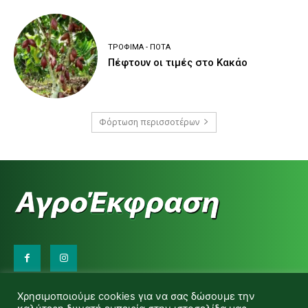
ΤΡΌΦΙΜΑ - ΠΟΤΆ
Πέφτουν οι τιμές στο Κακάο
Φόρτωση περισσοτέρων
Επικοινωνήστε μαζί μας:
Χρησιμοποιούμε cookies για να σας δώσουμε την
d.makas@yahoo.gr