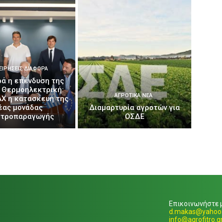
ΕΙΡΉΣΕΙΣ ΔΙΆΦΟΡΑ
ά η επένδυση της
 Θερμοηλεκτρική:
ΑΓΡΟΤΙΚΆ ΝΈΑ
AX η κατασκευή της
έας μονάδας
Διαμαρτυρία αγροτών για
κτροπαραγωγής
ΟΣΔΕ
Επικοινωνήστε μ
d.makas@yahoo.
info@agrofitro.g