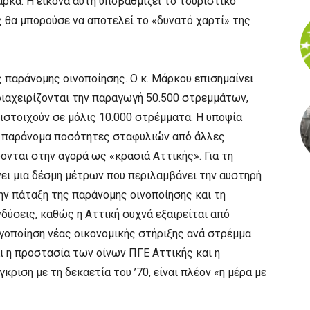
ρκα. Η εικόνα αυτή υποβαθμίζει το τουριστικό
 θα μπορούσε να αποτελεί το «δυνατό χαρτί» της
ς παράνομης οινοποίησης. Ο κ. Μάρκου επισημαίνει
 διαχειρίζονται την παραγωγή 50.500 στρεμμάτων,
τιστοιχούν σε μόλις 10.000 στρέμματα. Η υποψία
αι παράνομα ποσότητες σταφυλιών από άλλες
ύονται στην αγορά ως «κρασιά Αττικής». Για τη
ει μια δέσμη μέτρων που περιλαμβάνει την αυστηρή
ην πάταξη της παράνομης οινοποίησης και τη
δύσεις, καθώς η Αττική συχνά εξαιρείται από
ργοποίηση νέας οικονομικής στήριξης ανά στρέμμα
αι η προστασία των οίνων ΠΓΕ Αττικής και η
κριση με τη δεκαετία του ’70, είναι πλέον «η μέρα με