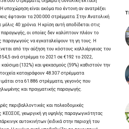
138.000 στρέμματα, σήμερα η συνολική έκταση
 Η υποχώρηση είναι ακόμα πιο έντονη αν ανατρέξει
Τ
άσεις έφταναν τα 200.000 στρέμματα. Στην Ανατολική
 μόλις 40 χρόνια. Η κρίση αυτή αποδίδεται στις
 παραγωγής, οι οποίες δεν καλύπτουν πλέον το
ς παραγωγούς να εγκαταλείψουν τη γη τους. Η
νεται από την αύξηση του κόστους καλλιέργειας του
154,5 ανά στρέμμα το 2021 σε €192 το 2022,
ε καύσιμα (132%) και ψεκασμούς (59%) καθιστούν την
στοιχεία καταγράφουν 48.307 στρέμματα
ιμάται στα 61.886 στρέμματα, γεγονός που
ηλωμένης και πραγματικής παραγωγής.
αρές περιβαλλοντικές και πολεοδομικές
ς ΚΕΟΣΟΕ, γεωργική γη υψηλής παραγωγικότητας
άρκινγκ αυτοκινήτων (ειδικά στην περιοχή του