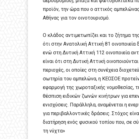
αεροδρομίου), μπάζα και φωτοβολταϊκά πά
προϊόν, την ώρα που ο αττικός αμπελώνας
Αθήνας για τον οινοτουρισμό.
Ο κλάδος αντιμετωπίζει και το ζήτημα τη
ότι στην Ανατολική Αττική 81 οινοποιεία
ενώ στη Δυτική Αττική 112 οινοποιεία αν
είναι ότι στη Δυτική Αττική οινοποιούντ
περιοχές, οι οποίες στη συνέχεια διοχετε
σωτηρία του αμπελώνα, η ΚΕΟΣΟΕ προτείν
εφαρμογή της χωροταξικής νομοθεσίας, τ
θέσπιση ειδικών ζωνών κινήτρων για επεν
ενισχύσεις. Παράλληλα, αναμένεται η ενε
για περιβαλλοντικές δράσεις. Στόχος είν
διατήρηση ενός φυσικού τοπίου που, σε σύγ
τη νύχτα»