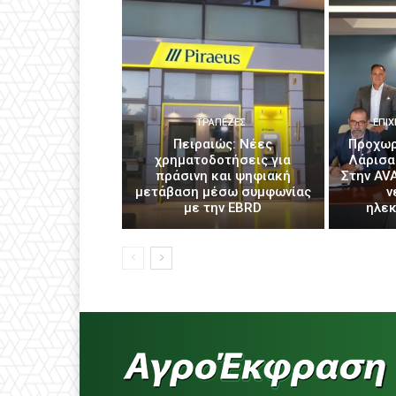
ΤΡΆΠΕΖΕΣ
ΕΠΙΧ
Πειραιώς: Νέες
Προχωρ
χρηματοδοτήσεις για
Λάρισα
πράσινη και ψηφιακή
Στην AV
μετάβαση μέσω συμφωνίας
ν
με την EBRD
ηλε