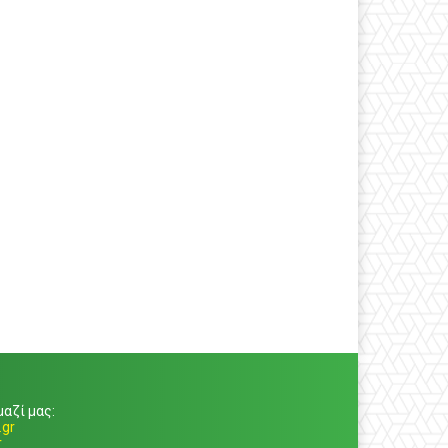
αζί μας:
gr
r