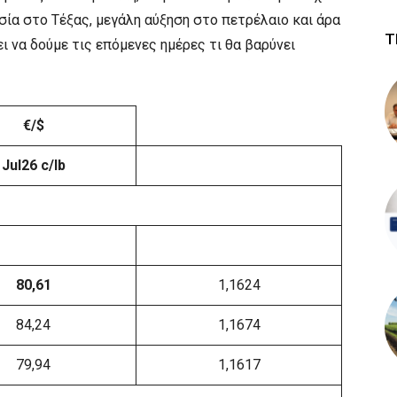
σία στο Τέξας, μεγάλη αύξηση στο πετρέλαιο και άρα
Τ
ει να δούμε τις επόμενες ημέρες τι θα βαρύνει
€/$
Jul26 c/lb
80,61
1,1624
84,24
1,1674
79,94
1,1617