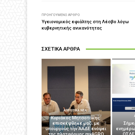
ΠΡΟΗΓΟΎΜΕΝΟ ΆΡΘΡΟ
Υγειονομικός εφιάλτης στη Λέσβο λόγω
κυβερνητικής ανικανότητας
ΣΧΕΤΙΚΑ ΑΡΘΡΑ
ΑΓΡΟΤΙΚΆ ΝΈΑ
Κυριάκος Μητσοτάκης:
επισκέφθηκε μαζί με
Σήμε
υπουργούς την ΑΑΔΕ ενόψει
ενημέρω
της πλατφόρμας myAGRO
ΟΣΔΕ 