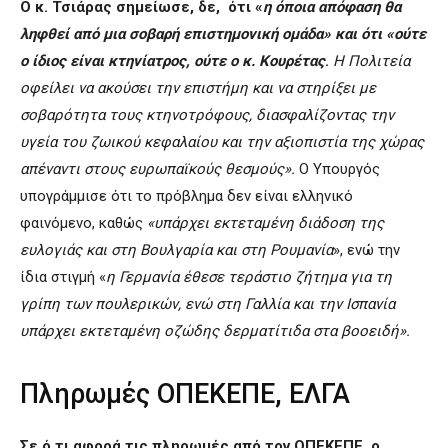
Ο κ. Τσιάρας σημείωσε, δε, ότι «
η όποια απόφαση θα
ληφθεί από μια σοβαρή επιστημονική ομάδα» και ότι «ούτε
ο ίδιος είναι κτηνίατρος, ούτε ο κ. Κουρέτας
.
Η Πολιτεία
οφείλει να ακούσει την επιστήμη και να στηρίξει με
σοβαρότητα τους κτηνοτρόφους, διασφαλίζοντας την
υγεία του ζωικού κεφαλαίου και την αξιοπιστία της χώρας
απέναντι στους ευρωπαϊκούς θεσμούς».
Ο Υπουργός
υπογράμμισε ότι το πρόβλημα δεν είναι ελληνικό
φαινόμενο, καθώς
«υπάρχει εκτεταμένη διάδοση της
ευλογιάς και στη Βουλγαρία και στη Ρουμανία
», ενώ την
ίδια στιγμή «
η Γερμανία έθεσε τεράστιο ζήτημα για τη
γρίπη των πουλερικών, ενώ στη Γαλλία και την Ισπανία
υπάρχει εκτεταμένη οζώδης δερματίτιδα στα βοοειδή».
Πληρωμές ΟΠΕΚΕΠΕ, ΕΛΓΑ
Σε ό,τι αφορά τις πληρωμές από τον ΟΠΕΚΕΠΕ, ο