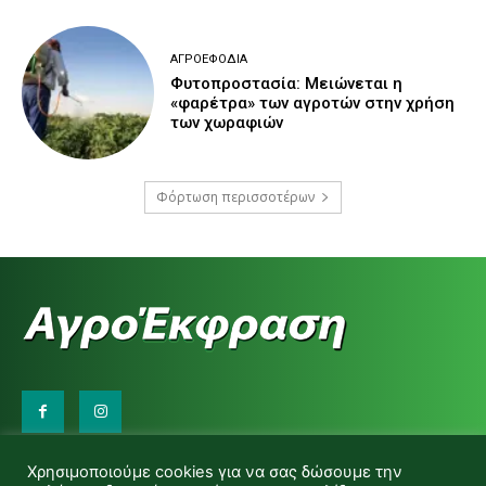
ΑΓΡΟΕΦΌΔΙΑ
Φυτοπροστασία: Μειώνεται η
«φαρέτρα» των αγροτών στην χρήση
των χωραφιών
Φόρτωση περισσοτέρων
Επικοινωνήστε μαζί μας:
Χρησιμοποιούμε cookies για να σας δώσουμε την
d.makas@yahoo.gr