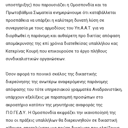
υποστήριξης) που παρουσιάζει η Ομοσπονδία και τα
Πρωτοβάθμια Σωματεία ενημερώνουμε ότι καταβάλλεται
προσπάθεια να υπάρξει η καλύτερη δυνατή λύση σε
συνεργασία με τους αρμοδίους του Υπ.Α.Α.Τ. για να
διορθωθεί η παράνομη και αυθαίρετη προ διετίας απόφαση
απομάκρυνσης της επί χρόνια διατεθείσας υπαλλήλου κας
Κατερίνας Κουρή που επικουρούσε το έργο πλήθους
συνδικαλιστικών οργανώσεων.
Όσον αφορά το ποινικό σκέλος της δικαστικής
διερεύνησης της ανωτέρω αναφερόμενης παράνομης
απόφασης του τότε υπηρεσιακού γραμματέα Αναδρανιστάκη,
υπάρχουν εξελίξεις με παραπομπή προσώπων στο
ακροατήριο κατόπιν της μηνυτήριας αναφοράς της
Π.Ο.ΓΕ.Δ.Υ.. Η Ομοσπονδία εκφράζει την ικανοποίησή της
που οι πράξεις υπαλλήλων θα διερευνηθούν σε δικαστική
αίθουσα, αποτελώντας μια πρώτη δικαίωση που ελπίζουμε