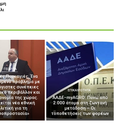
ημη
λι
ΓΕΩΡΓΊΑ
ές Πυρκαγιές. Ένα
όμενο πρόβλημα με
όγιστες συνέπειες
ΕΠΙΚΑΙΡΌΤΗΤΑ
ικό περιβάλλον και
κονομία της χώρας.
ΑΑΔΕ–myAGRO: Πάνω από
είται νέα εθνική
2.000 άτομα στη ζωντανή
λιτική για τη
μετάδοση – Οι
σοπροστασία»
τοποθετήσεις των φορέων