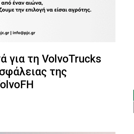
ά για τη VolvoTrucks
ασφάλειας της
VolvoFH