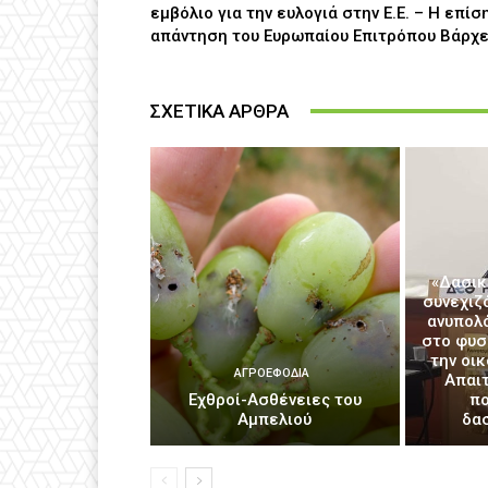
εμβόλιο για την ευλογιά στην Ε.Ε. – Η επίσ
απάντηση του Ευρωπαίου Επιτρόπου Βάρχε
ΣΧΕΤΙΚΑ ΑΡΘΡΑ
«Δασικ
συνεχιζ
ανυπολ
στο φυσ
την οι
ΑΓΡΟΕΦΌΔΙΑ
Απαιτ
Εχθροί-Ασθένειες του
πο
Αμπελιού
δα